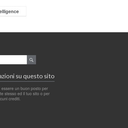
elligence
zioni su questo sito
 essere un buon posto per
e stesso ed il tuo sito o per
cuni crediti.