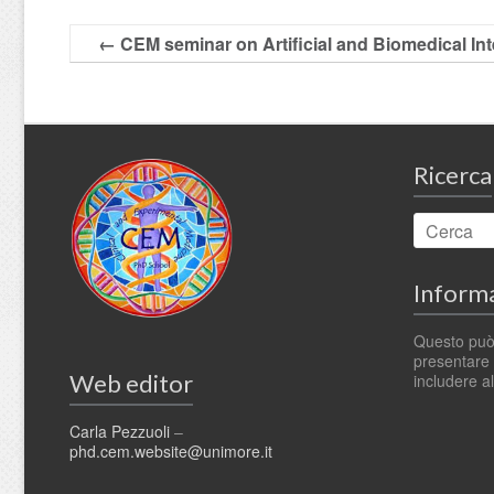
←
CEM seminar on Artificial and Biomedical Int
Ricerca
Informa
Questo può
presentare t
Web editor
includere al
Carla Pezzuoli
–
phd.cem.website@unimore.it