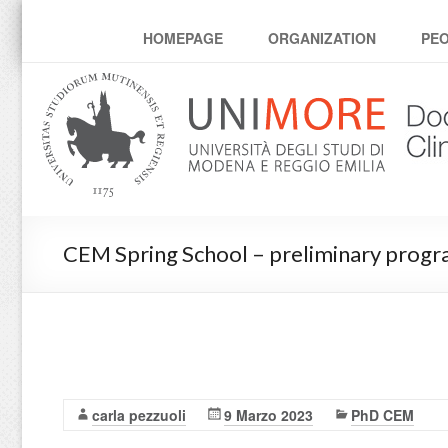
Corso di dottorato Clin
HOMEPAGE
ORGANIZATION
PE
CEM Spring School – preliminary prog
carla pezzuoli
9 Marzo 2023
PhD CEM